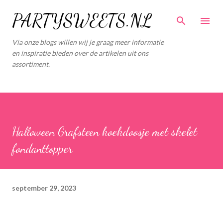
Doorgaan naar hoofdcontent
PARTYSWEETS.NL
Via onze blogs willen wij je graag meer informatie
en inspiratie bieden over de artikelen uit ons
assortiment.
Halloween Grafsteen koekdoosje met skelet
fondanttopper
september 29, 2023