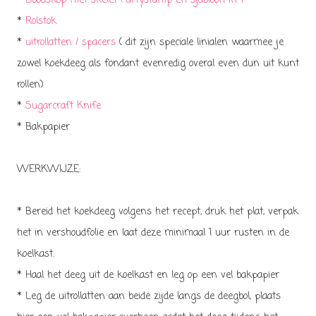
* Doodskop met skelet Partystamp en sjabloon in 1
*
Rolstok
*
uitrollatten / spacers
( dit zijn speciale linialen waarmee je
zowel koekdeeg als fondant evenredig overal even dun uit kunt
rollen)
*
Sugarcraft Knife
* Bakpapier
WERKWIJZE:
* Bereid het koekdeeg volgens het recept, druk het plat, verpak
het in vershoudfolie en laat deze minimaal 1 uur rusten in de
koelkast.
* Haal het deeg uit de koelkast en leg op een vel bakpapier
* Leg de uitrollatten aan beide zijde langs de deegbol, plaats