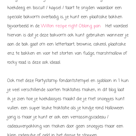
koekdeeg en biscuit / kapsel / taart te snijden waardoor een
speciale bakvorm overbodig is, je kunt een plaatcake bakken
bijvoorbeeld in de
Wilton recipe right Oblong pan
Het voordeel
hiervan is dat je deze bakvorm ook kunt gebruiken wanneer je
aan de bak gaat om een lettertaart, brownie, cakerol, plaatcake
enz te bakken en voor het storten van fudge, marshmallow of
rocky road is deze ook ideaal.
Ook met deze Partystamp fondantstempel en sjabloon in 1 kun
je veel verschillende soorten traktaties maken, in d
it blog laat
ik je zien hoe je koekdoosjes maakt die je met snoepjes kunt
vullen. een super leuke traktatie als je kindje rond Halloween
jarig is maar je kunt er ook een verrassingscadeau /
cadeauverpakking van maken door geen snoepjes maar een
klein cadeautje of geld in het doosje te stoppen.